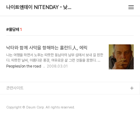
나이트엔데이 NITENDAY - 낮과 밤을 걷는 여행자
물담배
1
낙타와 함께 사막을 항해하는 홀란드人, 에릭
나는 여행을 하면서 노후는 따뜻한 동남아의 남부 섬에서 보내 길 원한
다. 따뜻한 날씨, 아름다운 풍경, 여유로운 삶 그런 것들을 꿈꿨다. 이
집트를 여행하던 도중 우연찮게 가이드북에 소개되지도 않은, 아니 심
Peoples/on the road
2008.03.01
지어 유명한 론리플래닛에 마저 조그맣게 소개된 오아시스 '알 카스
르'를 가게 되었다. 관광대국 이집트에서도 관광객의 때가 그나마 덜
탄 그 곳 알 카스르에서 나는 한 남자를 만났다. 그의 이름은 에릭, 네
덜란드 사람이다. 그의 존재는 그 곳 알 카스르 숙소에서 방명록
관련사이트
(Guest Book)을 뒤적이다가 거의 대부분의 글에 언급되는 Eric이란
이름 때문에 알게 되었다. 도대체 에릭이 누구길래 이렇게 많은 여행자
들에게서 에릭이란 이름이 언급되는걸까? 그리고 나는 그의 정체를 알
Copyright © Daum Corp. All rights reserved.
게 되었다. 숙소에서 노닥거리..