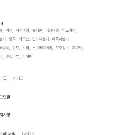
ag
뷰,
여행,
세계여행,
슈퍼쿨,
배낭여행,
인도여행,
행기,
방콕,
카오산,
인도여행기,
태국여행기,
국음식,
인도,
맛집,
스쿠버다이빙,
호주정보,
꼬따오,
국,
맛집리뷰,
다이빙,
근글
인기글
근댓글
지사항
acebook
Twitter