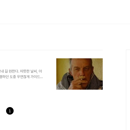
 길 원한다. 따뜻한 날씨, 아
여행하던 도중 우연찮게 가이드북
 조그맣게 소개된 오아시스 '알
 그나마 덜 탄 그 곳 알 카스
사람이다. 그의 존재는 그 곳 알
 대부분의 글에 언급되는 Eric
이렇게 많은 여행자들에게서 에릭
되었다. 숙소에서 노닥거리..
1