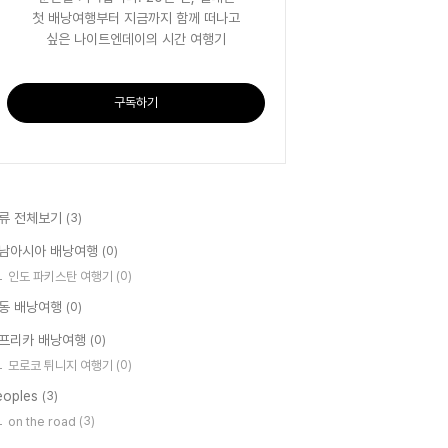
첫 배낭여행부터 지금까지 함께 떠나고
싶은 나이트엔데이의 시간 여행기
구독하기
류 전체보기
(3)
남아시아 배낭여행
(0)
인도 파키스탄 여행기
(0)
동 배낭여행
(0)
프리카 배낭여행
(0)
모로코 튀니지 여행기
(0)
eoples
(3)
on the road
(3)